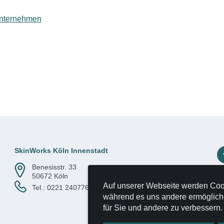
lunternehmen
SkinWorks Köln Innenstadt
Benesisstr. 33
50672 Köln
Auf unserer Webseite werden Coo
Tel.:
0221 2407765
während es uns andere ermögliche
für Sie und andere zu verbessern.