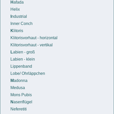
H
afada
Helix
I
ndustrial
Inner Conch
K
litoris
Klitorisvorhaut - horizontal
Klitorisvorhaut - vertikal
L
abien - groß
Labien - klein
Lippenband
Lobe/ Ohrläppchen
M
adonna
Medusa
Mons Pubis
N
asenflügel
Neferetiti