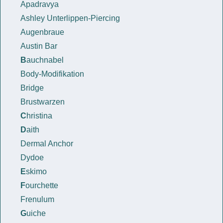
Apadravya
Ashley Unterlippen-Piercing
Augenbraue
Austin Bar
B
auchnabel
Body-Modifikation
Bridge
Brustwarzen
C
hristina
D
aith
Dermal Anchor
Dydoe
E
skimo
F
ourchette
Frenulum
G
uiche