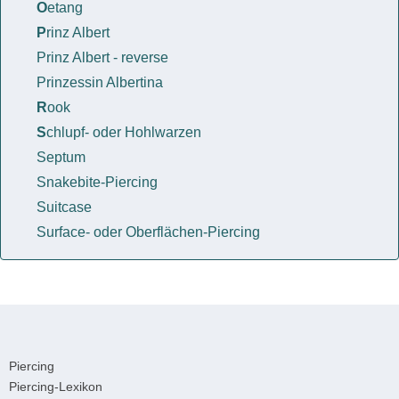
O
etang
P
rinz Albert
Prinz Albert - reverse
Prinzessin Albertina
R
ook
S
chlupf- oder Hohlwarzen
Septum
Snakebite-Piercing
Suitcase
Surface- oder Oberflächen-Piercing
Piercing
Piercing-Lexikon