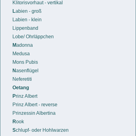
Klitorisvorhaut - vertikal
L
abien - groß
Labien - klein
Lippenband
Lobe/ Ohrläppchen
M
adonna
Medusa
Mons Pubis
N
asenflügel
Neferetiti
Oetang
P
rinz Albert
Prinz Albert - reverse
Prinzessin Albertina
R
ook
S
chlupf- oder Hohlwarzen