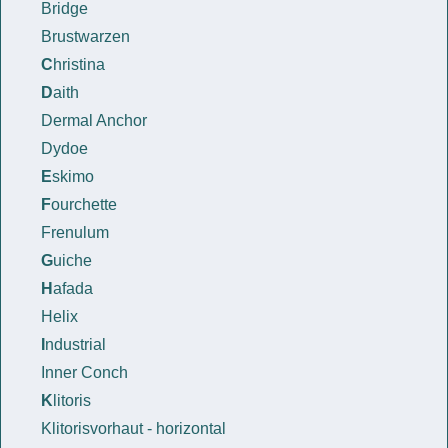
Bridge
Brustwarzen
C
hristina
D
aith
Dermal Anchor
Dydoe
E
skimo
F
ourchette
Frenulum
G
uiche
H
afada
Helix
I
ndustrial
Inner Conch
K
litoris
Klitorisvorhaut - horizontal