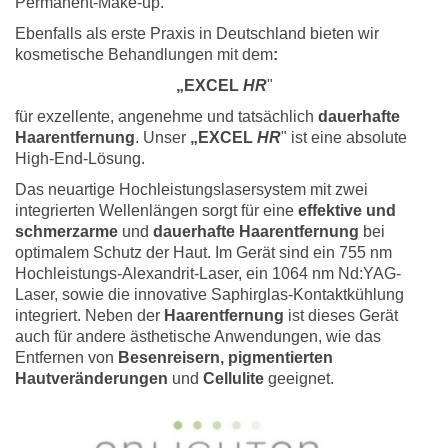
Permanent-Make-up.
Ebenfalls als erste Praxis in Deutschland bieten wir
kosmetische Behandlungen mit dem
:
„EXCEL
HR
"
für exzellente, angenehme und tatsächlich
dauerhafte
Haarentfernung
. Unser
„EXCEL
HR
" ist eine absolute
High-End-Lösung.
Das neuartige Hochleistungslasersystem mit zwei
integrierten Wellenlängen sorgt für eine
effektive und
schmerzarme
und
dauerhafte Haarentfernung
bei
optimalem Schutz der Haut. Im Gerät sind ein 755 nm
Hochleistungs-Alexandrit-Laser, ein 1064 nm Nd:YAG-
Laser, sowie die innovative Saphirglas-Kontaktkühlung
integriert. Neben der
Haarentfernung
ist dieses Gerät
auch für andere ästhetische Anwendungen, wie das
Entfernen von
Besenreisern, pigmentierten
Hautveränderungen
und
Cellulite
geeignet.