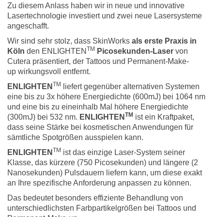
Zu diesem Anlass haben wir in neue und innovative
Lasertechnologie investiert und zwei neue Lasersysteme
angeschafft.
Wir sind sehr stolz, dass SkinWorks
als erste Praxis in
TM
Köln
den ENLIGHTEN
Picosekunden-Laser
von
Cutera präsentiert, der Tattoos und Permanent-Make-
up wirkungsvoll entfernt.
TM
ENLIGHTEN
liefert gegenüber alternativen Systemen
eine bis zu 3x höhere Energiedichte (600mJ) bei 1064 nm
und eine bis zu eineinhalb Mal höhere Energiedichte
TM
(300mJ) bei 532 nm.
ENLIGHTEN
ist ein Kraftpaket,
dass seine Stärke bei kosmetischen Anwendungen für
sämtliche Spotgrößen ausspielen kann.
TM
ENLIGHTEN
ist das einzige Laser-System seiner
Klasse, das kürzere (750 Picosekunden) und längere (2
Nanosekunden) Pulsdauern liefern kann, um diese exakt
an Ihre spezifische Anforderung anpassen zu können.
Das bedeutet besonders effiziente Behandlung von
unterschiedlichsten Farbpartikelgrößen bei Tattoos und