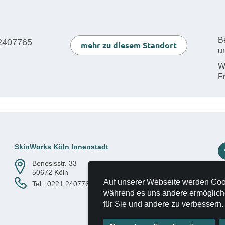
B
2407765
mehr zu diesem Standort
u
W
F
SkinWorks Köln Innenstadt
Benesisstr. 33
50672 Köln
Auf unserer Webseite werden Coo
Tel.:
0221 2407765
während es uns andere ermögliche
für Sie und andere zu verbessern.