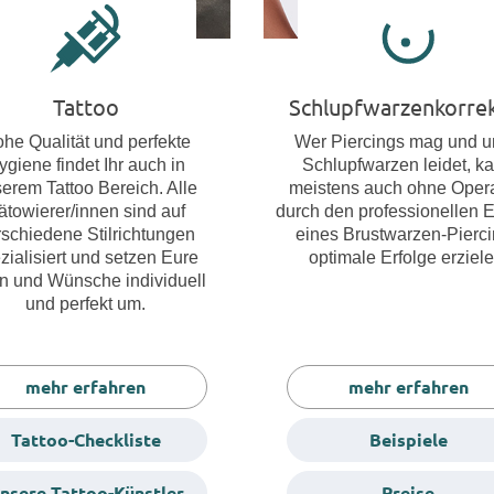
Tattoo
Schlupfwarzenkorre
he Qualität und perfekte
Wer Piercings mag und u
ygiene findet Ihr auch in
Schlupfwarzen leidet, k
erem Tattoo Bereich. Alle
meistens auch ohne Opera
ätowierer/innen sind auf
durch den professionellen E
rschiedene Stilrichtungen
eines Brustwarzen-Pierc
zialisiert und setzen Eure
optimale Erfolge erziele
n und Wünsche individuell
und perfekt um.
mehr erfahren
mehr erfahren
Tattoo-Checkliste
Beispiele
nsere Tattoo-Künstler
Preise