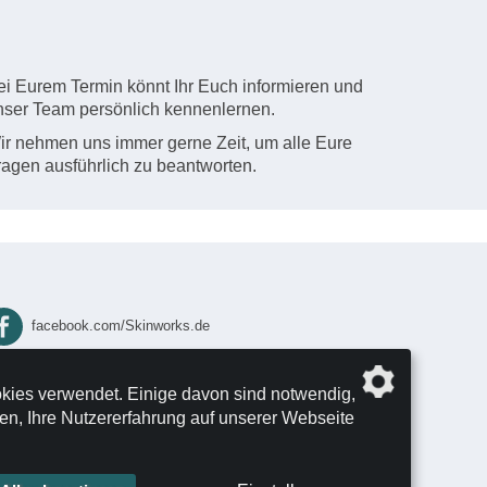
ei Eurem Termin könnt Ihr Euch informieren und
nser Team persönlich kennenlernen.
ir nehmen uns immer gerne Zeit, um alle Eure
ragen ausführlich zu beantworten.
facebook.com/Skinworks.de
instagram.com/skinworks.de/
kies verwendet. Einige davon sind notwendig,
n, Ihre Nutzererfahrung auf unserer Webseite
yelp.de/biz/skinworks-köln